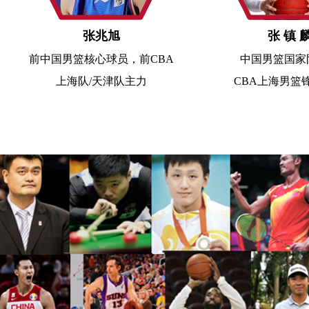
张兆旭
张 镇 麟
前
中国男篮核心球员，前CBA
中国男篮国家
上海队/天津队主力
CBA上海男篮锋