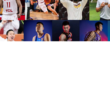
赛事运营
悟空体育组织各种赛事运营，
协助创办、策划并成功推
及大学参加。
赢得广泛的社会赞誉和影响力，拓展中国